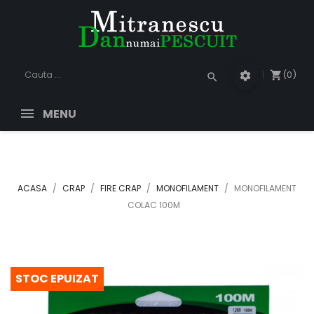
(0)
shopping_cart
settings
search
MENU
ACASA
CRAP
FIRE CRAP
MONOFILAMENT
MONOFILAMENT
COLAC 100M
STOC EPUIZAT