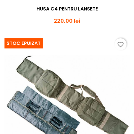
HUSA C4 PENTRU LANSETE
220,00 lei
STOC EPUIZAT
favorite_border