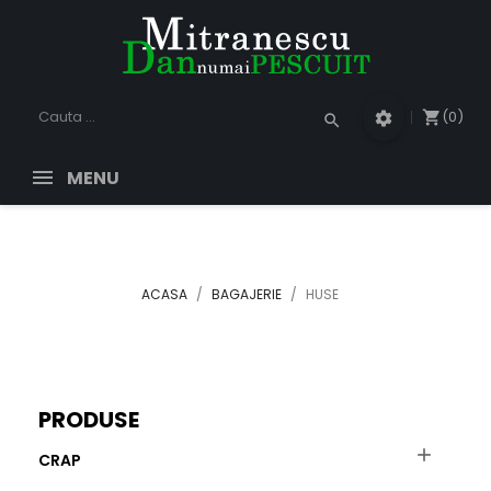
(0)
shopping_cart
settings
search
MENU
ACASA
BAGAJERIE
HUSE
PRODUSE

CRAP