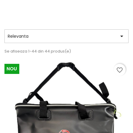

Relevanta
Se afiseaza 1-44 din 44 produs(e)
NOU
favorite_border