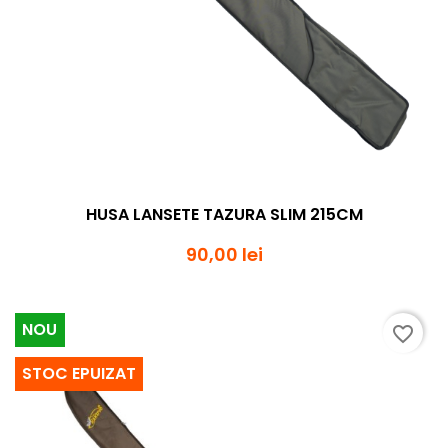
HUSA LANSETE TAZURA SLIM 215CM
90,00 lei
NOU
favorite_border
STOC EPUIZAT