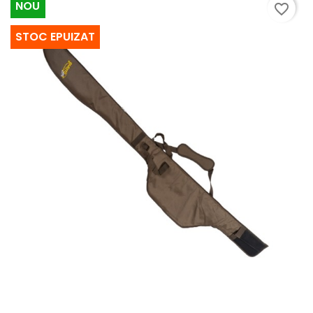
NOU
favorite_border
STOC EPUIZAT