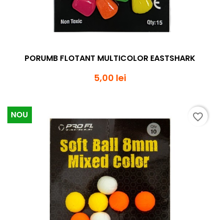
PORUMB FLOTANT MULTICOLOR EASTSHARK
5,00 lei
NOU
favorite_border