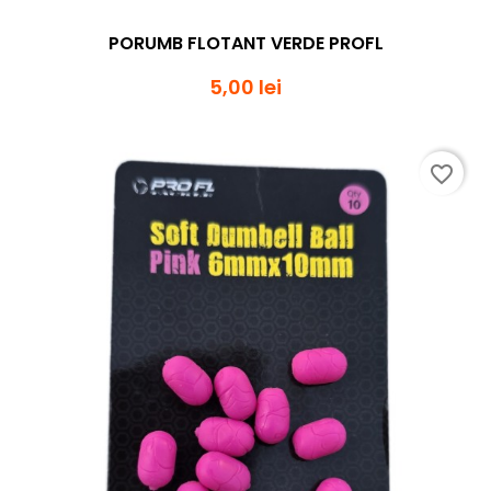
PORUMB FLOTANT VERDE PROFL
5,00 lei
favorite_border