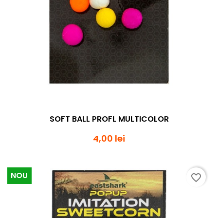
SOFT BALL PROFL MULTICOLOR
4,00 lei
NOU
favorite_border