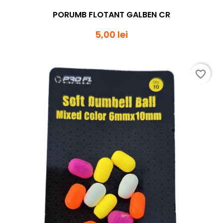
PORUMB FLOTANT GALBEN CR
5,00 lei
favorite_border