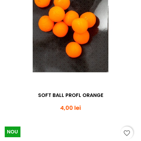
SOFT BALL PROFL ORANGE
4,00 lei
NOU
favorite_border