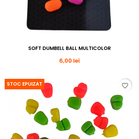
SOFT DUMBELL BALL MULTICOLOR
6,00 lei
STOC EPUIZAT
favorite_border