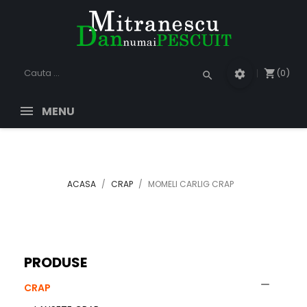
(0)
shopping_cart
settings
search
MENU
ACASA
CRAP
MOMELI CARLIG CRAP
PRODUSE

CRAP