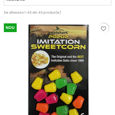
Se afiseaza 1-43 din 43 produs(e)
NOU
favorite_border