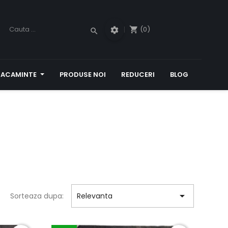
(0)
shopping_cart
settings
search
RACAMINTE
PRODUSE NOI
REDUCERI
BLOG

Sorteaza dupa:
Relevanta