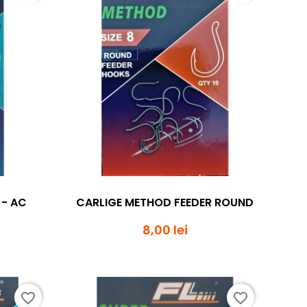
da
Vizualizare rapida

 - AC
CARLIGE METHOD FEEDER ROUND
8,00 lei
favorite_border
favorite_border