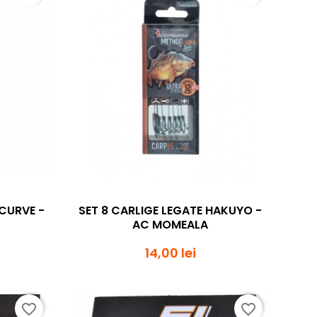
da
Vizualizare rapida

-CURVE -
SET 8 CARLIGE LEGATE HAKUYO -
AC MOMEALA
14,00 lei
favorite_border
favorite_border