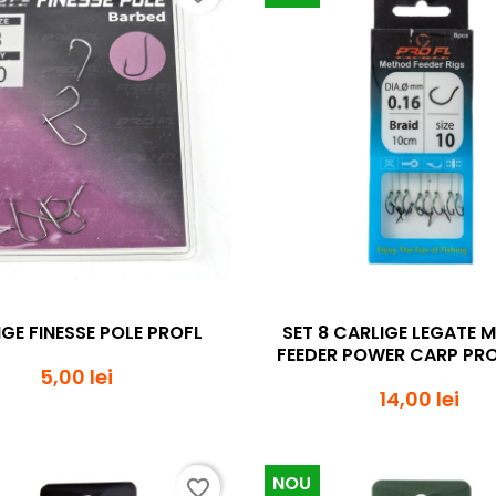
Vizualizare rapida
Vizualizare rapi


GE FINESSE POLE PROFL
SET 8 CARLIGE LEGATE 
FEEDER POWER CARP PROF
5,00 lei
14,00 lei
NOU
favorite_border