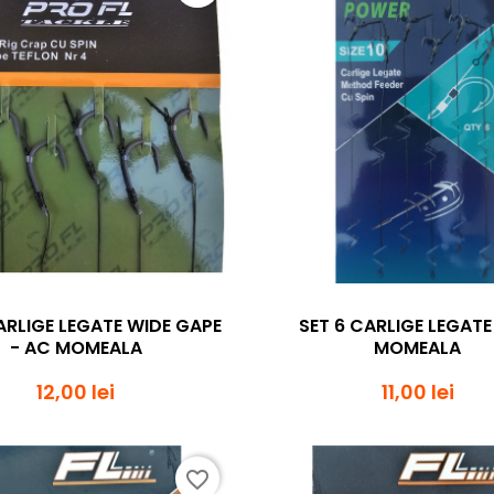
Vizualizare rapida
Vizualizare rapi


ARLIGE LEGATE WIDE GAPE
SET 6 CARLIGE LEGATE
- AC MOMEALA
MOMEALA
12,00 lei
11,00 lei
favorite_border