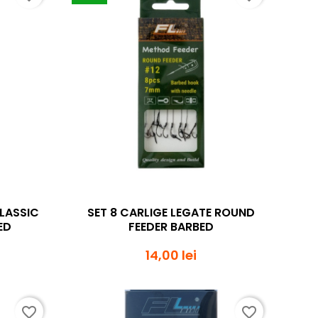
da
Vizualizare rapida

CLASSIC
SET 8 CARLIGE LEGATE ROUND
ED
FEEDER BARBED
14,00 lei
favorite_border
favorite_border