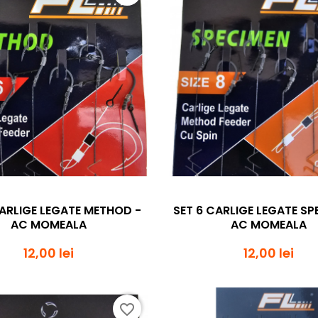
Vizualizare rapida
Vizualizare rapi


CARLIGE LEGATE METHOD -
SET 6 CARLIGE LEGATE SP
AC MOMEALA
AC MOMEALA
12,00 lei
12,00 lei
favorite_border