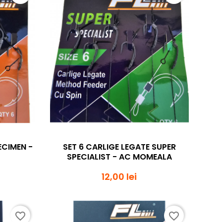
da
Vizualizare rapida

ECIMEN -
SET 6 CARLIGE LEGATE SUPER
SPECIALIST - AC MOMEALA
12,00 lei
favorite_border
favorite_border