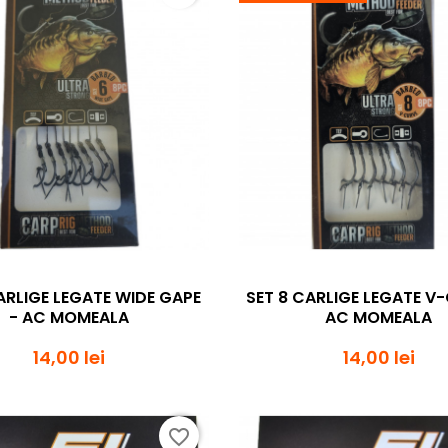
Vizualizare rapida
Vizualizare rapi


ARLIGE LEGATE WIDE GAPE
SET 8 CARLIGE LEGATE V
- AC MOMEALA
AC MOMEALA
14,00 lei
14,00 lei
favorite_border