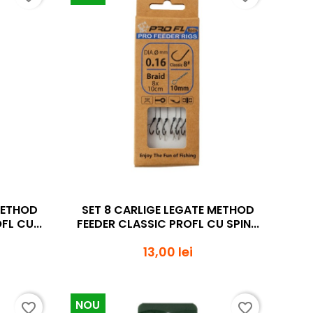
da
Vizualizare rapida

METHOD
SET 8 CARLIGE LEGATE METHOD
L CU...
FEEDER CLASSIC PROFL CU SPIN...
13,00 lei
NOU
favorite_border
favorite_border