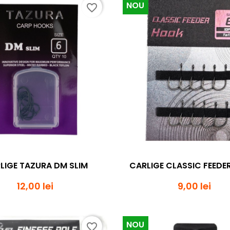
NOU
favorite_border
Vizualizare rapida
Vizualizare rapi


LIGE TAZURA DM SLIM
CARLIGE CLASSIC FEEDE
12,00 lei
9,00 lei
NOU
favorite_border