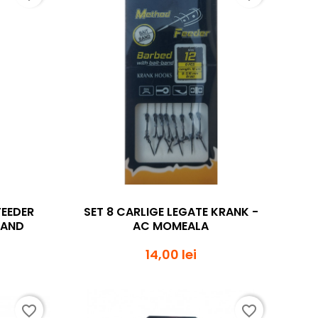
da
Vizualizare rapida

FEEDER
SET 8 CARLIGE LEGATE KRANK -
BAND
AC MOMEALA
14,00 lei
favorite_border
favorite_border