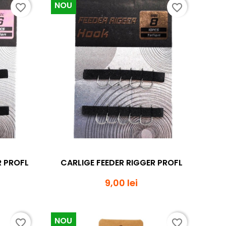
NOU
favorite_border
favorite_border
da
Vizualizare rapida

R PROFL
CARLIGE FEEDER RIGGER PROFL
9,00 lei
NOU
favorite_border
favorite_border