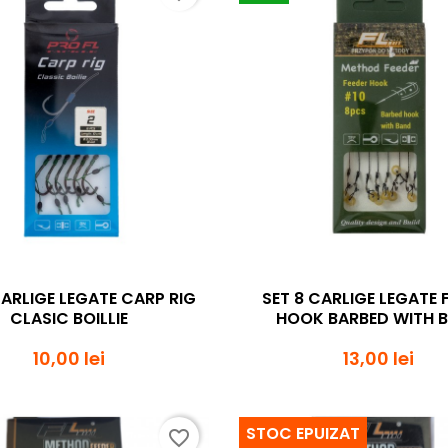
Vizualizare rapida
Vizualizare rapi


CARLIGE LEGATE CARP RIG
SET 8 CARLIGE LEGATE 
CLASIC BOILLIE
HOOK BARBED WITH 
10,00 lei
13,00 lei
STOC EPUIZAT
favorite_border