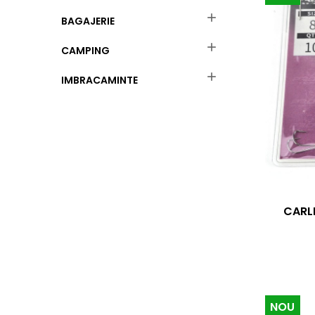

BAGAJERIE

CAMPING

IMBRACAMINTE
CARLI
NOU