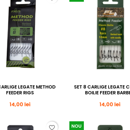
Vizualizare rapida
Vizualizare rapi


 CARLIGE LEGATE METHOD
SET 8 CARLIGE LEGATE 
FEEDER RIGS
BOILIE FEEDER BARB
14,00 lei
14,00 lei
NOU
favorite_border