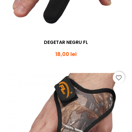
DEGETAR NEGRU FL
18,00 lei
favorite_border