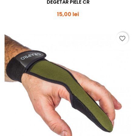
DEGETAR PIELE CR
15,00 lei
favorite_border