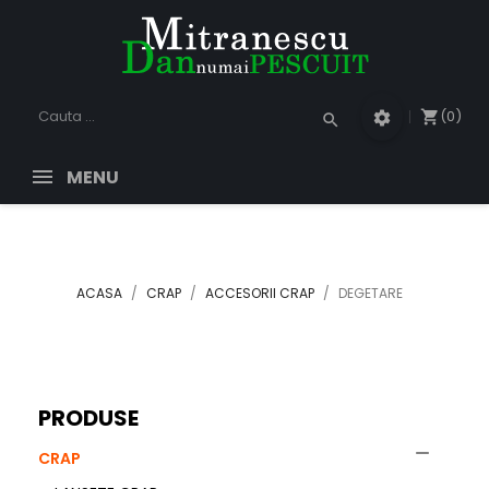
(0)
shopping_cart
settings
search
MENU
ACASA
CRAP
ACCESORII CRAP
DEGETARE
PRODUSE

CRAP