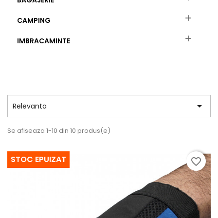
BAGAJERIE

CAMPING

IMBRACAMINTE

Relevanta
Se afiseaza 1-10 din 10 produs(e)
STOC EPUIZAT
favorite_border