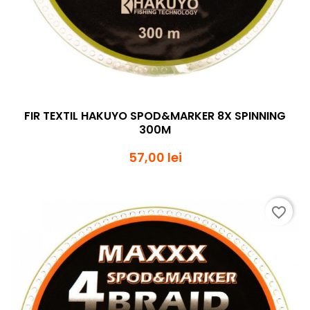
FIR TEXTIL HAKUYO SPOD&MARKER 8X SPINNING
300M
57,00 lei
favorite_border