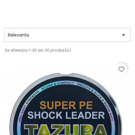

Relevanta
Se afiseaza 1-30 din 30 produs(e)
favorite_border