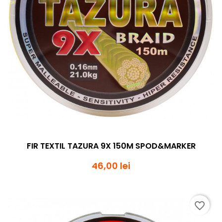
FIR TEXTIL TAZURA 9X 150M SPOD&MARKER
46,00 lei
favorite_border