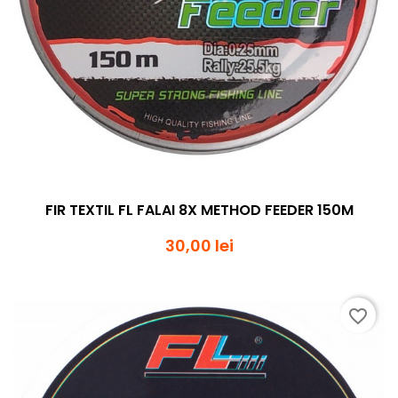
FIR TEXTIL FL FALAI 8X METHOD FEEDER 150M
30,00 lei
favorite_border