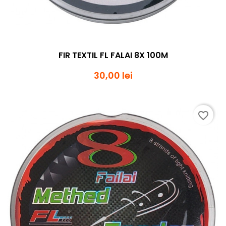
FIR TEXTIL FL FALAI 8X 100M
30,00 lei
favorite_border