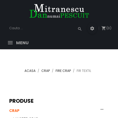
(0)
shopping_cart
settings
search
MENU
ACASA
CRAP
FIRE CRAP
FIR TEXTIL
PRODUSE

CRAP