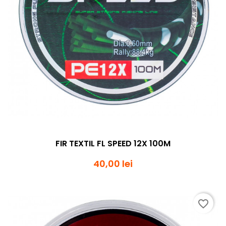
FIR TEXTIL FL SPEED 12X 100M
40,00 lei
favorite_border