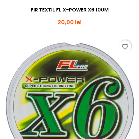
FIR TEXTIL FL X-POWER X6 100M
20,00 lei
favorite_border