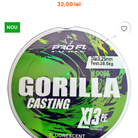
32,00 lei
NOU
favorite_border