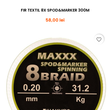
FIR TEXTIL 8X SPOD&MARKER 300M
58,00 lei
favorite_border