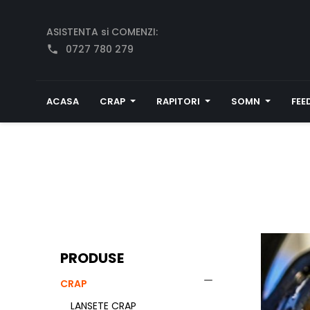
ASISTENTA si COMENZI:
0727 780 279
phone
ACASA
CRAP
RAPITORI
SOMN
FEE
PRODUSE

CRAP
LANSETE CRAP