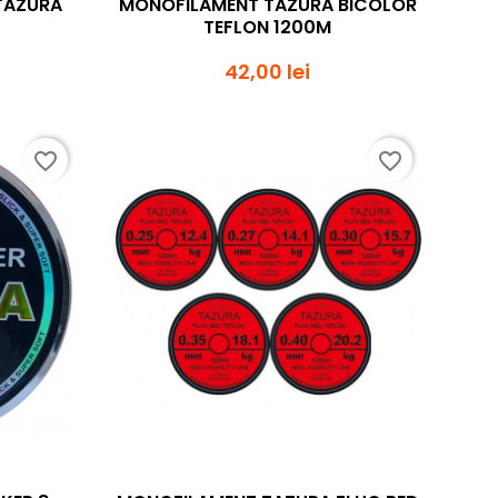
 TAZURA
MONOFILAMENT TAZURA BICOLOR
TEFLON 1200M
42,00 lei
favorite_border
favorite_border
da
Vizualizare rapida
