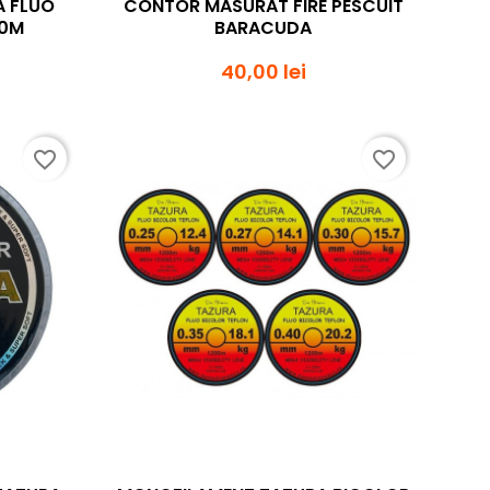
A FLUO
CONTOR MASURAT FIRE PESCUIT
00M
BARACUDA
40,00 lei
favorite_border
favorite_border
da
Vizualizare rapida
