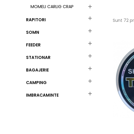
MOMELI CARLIG CRAP


RAPITORI
Sunt 72 p

SOMN

FEEDER

STATIONAR

BAGAJERIE

CAMPING

IMBRACAMINTE