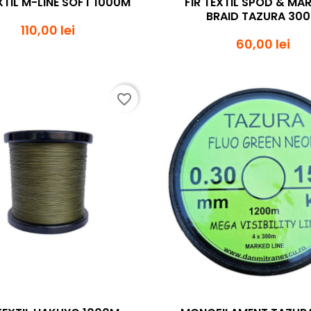
EXTIL M-LINE SOFT 1000M
FIR TEXTIL SPOD & MA
BRAID TAZURA 30
110,00 lei
60,00 lei
favorite_border
Vizualizare rapida
Vizualizare rapi

