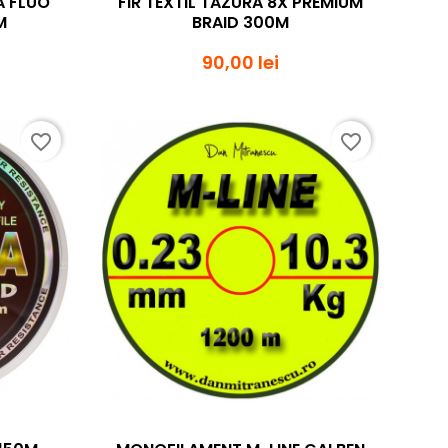
A FLUO
FIR TEXTIL TAZURA 8X PREMIUM
M
BRAID 300M
90,00 lei
favorite_border
favorite_border
da
Vizualizare rapida
