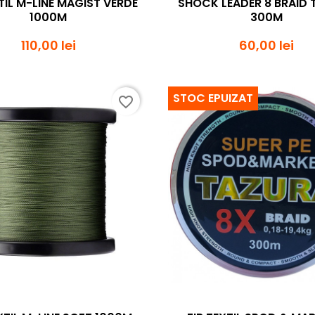
XTIL M-LINE MAGIST VERDE
SHOCK LEADER 8 BRAID
1000M
300M
110,00 lei
60,00 lei
STOC EPUIZAT
favorite_border
Vizualizare rapida
Vizualizare rapi

