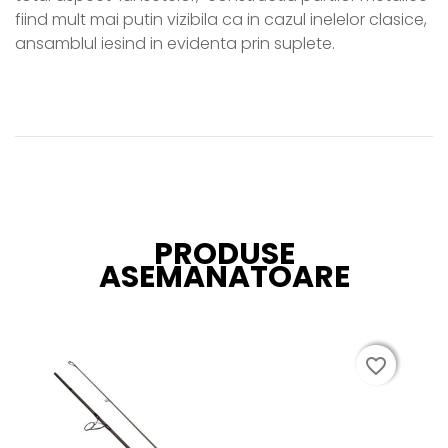
fiind mult mai putin vizibila ca in cazul inelelor clasice,
ansamblul iesind in evidenta prin suplete.
PRODUSE
ASEMANATOARE
favorite_border
favorite_border