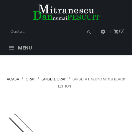
(0)
shopping_cart
settings
search
MENU
ACASA
CRAP
LANSETE CRAP
LANSETA HAKUYO MTX 8 BLACK
EDITION