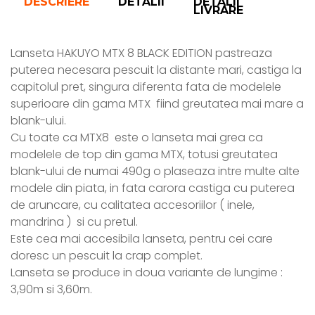
DESCRIERE
DETALII
DETALII
LIVRARE
Lanseta HAKUYO MTX 8 BLACK EDITION pastreaza
puterea necesara pescuit la distante mari, castiga la
capitolul pret, singura diferenta fata de modelele
superioare din gama MTX fiind greutatea mai mare a
blank-ului.
Cu toate ca MTX8 este o lanseta mai grea ca
modelele de top din gama MTX, totusi greutatea
blank-ului de numai 490g o plaseaza intre multe alte
modele din piata, in fata carora castiga cu puterea
de aruncare, cu calitatea accesoriilor ( inele,
mandrina ) si cu pretul.
Este cea mai accesibila lanseta, pentru cei care
doresc un pescuit la crap complet.
Lanseta se produce in doua variante de lungime :
3,90m si 3,60m.