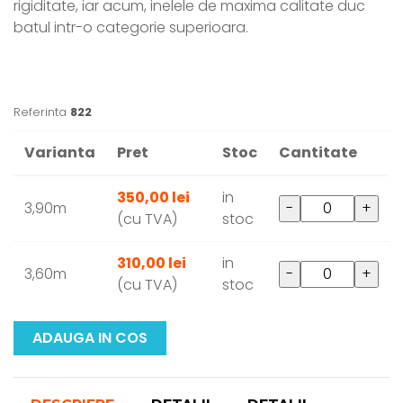
rigiditate, iar acum, inelele de maxima calitate duc
batul intr-o categorie superioara.
Referinta
822
Varianta
Pret
Stoc
Cantitate
350,00 lei
in
3,90m
-
+
(cu TVA)
stoc
310,00 lei
in
3,60m
-
+
(cu TVA)
stoc
ADAUGA IN COS