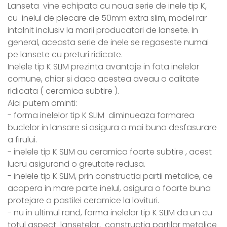
Lanseta vine echipata cu noua serie de inele tip K,
cu inelul de plecare de 50mm extra slim, model rar
intalnit inclusiv la marii producatori de lansete. In
general, aceasta serie de inele se regaseste numai
pe lansete cu preturi ridicate.
Inelele tip K SLIM prezinta avantaje in fata inelelor
comune, chiar si daca acestea aveau o calitate
ridicata ( ceramica subtire ).
Aici putem aminti:
- forma inelelor tip K SLIM diminueaza formarea
buclelor in lansare si asigura o mai buna desfasurare
a firului.
- inelele tip K SLIM au ceramica foarte subtire , acest
lucru asigurand o greutate redusa.
- inelele tip K SLIM, prin constructia partii metalice, ce
acopera in mare parte inelul, asigura o foarte buna
protejare a pastilei ceramice la lovituri.
- nu in ultimul rand, forma inelelor tip K SLIM da un cu
totul aspect lansetelor, constructia partilor metalice