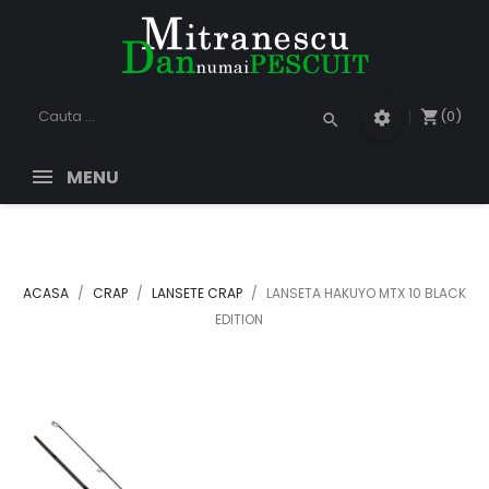
(0)
shopping_cart
settings
search
MENU
ACASA
CRAP
LANSETE CRAP
LANSETA HAKUYO MTX 10 BLACK
EDITION